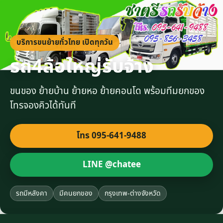
บริการขนย้ายทั่วไทย เปิดทุกวัน
รถ4ล้อใหญ่รับจ้าง
ขนของ ย้ายบ้าน ย้ายหอ ย้ายคอนโด พร้อมทีมยกของ
โทรจองคิวได้ทันที
โทร 095-641-9488
LINE @chatee
รถมีหลังคา
มีคนยกของ
กรุงเทพ-ต่างจังหวัด