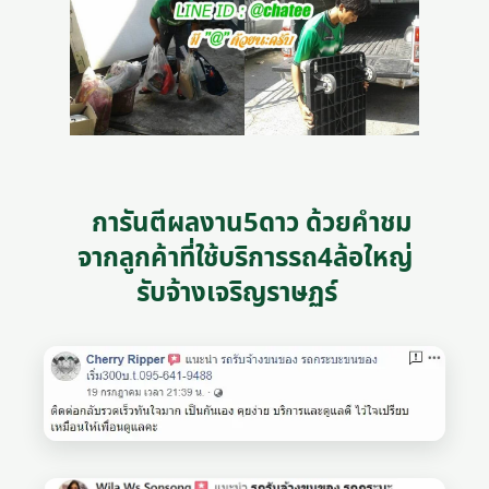
การันตีผลงาน5ดาว ด้วยคำชม
จากลูกค้าที่ใช้บริการรถ4ล้อใหญ่
รับจ้างเจริญราษฏร์