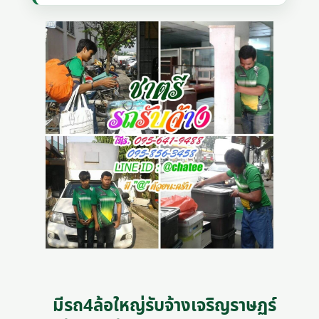
มีรถ4ล้อใหญ่รับจ้างเจริญราษฏร์