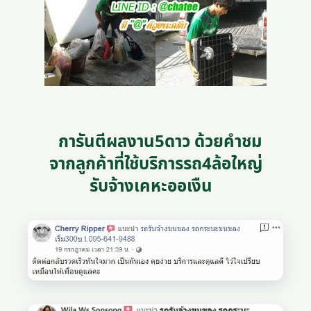
การันตีผลงาน5ดาว ด้วยคำชม
จากลูกค้าที่ใช้บริการรถ4ล้อใหญ่
รับจ้างเคหะออเงืน