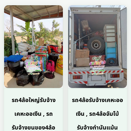
รถ4ล้อใหญ่รับจ้าง
รถ4ล้อรับจ้างเคหะออ
เคหะออเงืน , รถ
เงืน , รถ4ล้อจัมโบ้
รับจ้างขนของ4ล้อ
รับจ้างกำนันแม้น