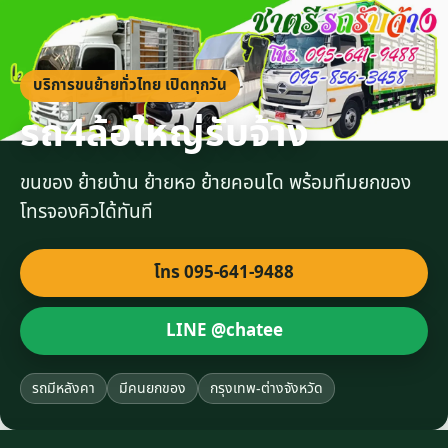
บริการขนย้ายทั่วไทย เปิดทุกวัน
รถ4ล้อใหญ่รับจ้าง
ขนของ ย้ายบ้าน ย้ายหอ ย้ายคอนโด พร้อมทีมยกของ
โทรจองคิวได้ทันที
โทร 095-641-9488
LINE @chatee
รถมีหลังคา
มีคนยกของ
กรุงเทพ-ต่างจังหวัด