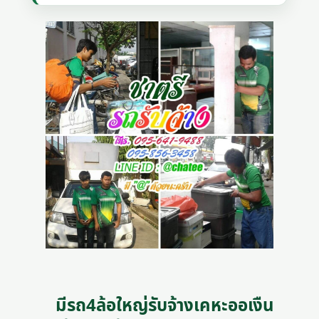
มีรถ4ล้อใหญ่รับจ้างเคหะออเงืน