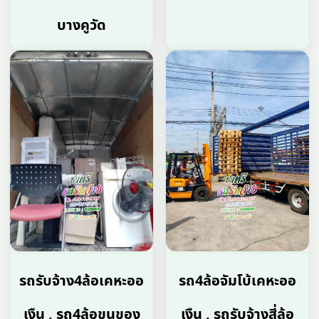
บางคูวัด
รถรับจ้าง4ล้อเคหะออ
รถ4ล้อจัมโบ้เคหะออ
เงืน , รถ4ล้อขนของ
เงืน , รถรับจ้างสี่ล้อ