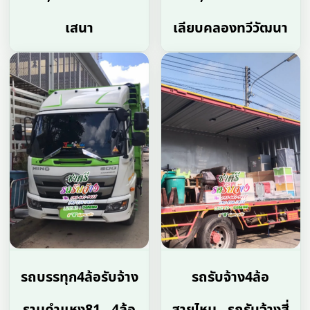
เสนา
เลียบคลองทวีวัฒนา
รถบรรทุก4ล้อรับจ้าง
รถรับจ้าง4ล้อ
รามคำแหง81 , 4ล้อ
สายไหม , รถรับจ้างสี่