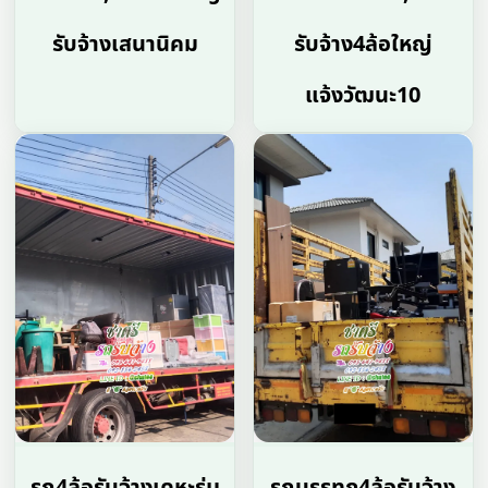
รับจ้างเสนานิคม
รับจ้าง4ล้อใหญ่
แจ้งวัฒนะ10
รถ4ล้อรับจ้างเคหะร่ม
รถบรรทุก4ล้อรับจ้าง