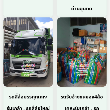
ด่านขุนทด
รถสี่ล้อบรรทุกเคหะ
รถรับจ้างขนของ4ล้อ
ร่มเกล้า , รถสี่ล้อใหญ่
เคหะร่มเกล้า , รถ