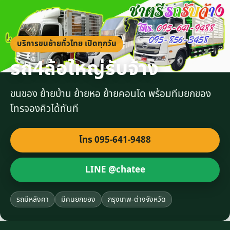
บริการขนย้ายทั่วไทย เปิดทุกวัน
รถ4ล้อใหญ่รับจ้าง
ขนของ ย้ายบ้าน ย้ายหอ ย้ายคอนโด พร้อมทีมยกของ
โทรจองคิวได้ทันที
โทร 095-641-9488
LINE @chatee
รถมีหลังคา
มีคนยกของ
กรุงเทพ-ต่างจังหวัด