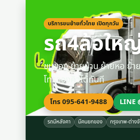
บริการขนย้ายทั่วไทย เปิดทุกวัน
รถ4ล้อใหญ่
ขนของ ย้ายบ้าน ย้ายหอ ย้
โทรจองคิวได้ทันที
โทร 095-641-9488
LINE 
รถมีหลังคา
มีคนยกของ
กรุงเทพ-ต่างจ