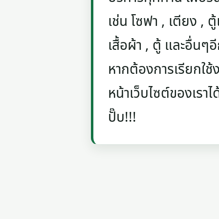
เช่น โซฟา , เตียง , ตู้
เสื้อผ้า , ตู้ และอื่น
หากต้องการเรียกใช้งา
หน้าเว็บไซต์ของเราได
ปั๊บ!!!