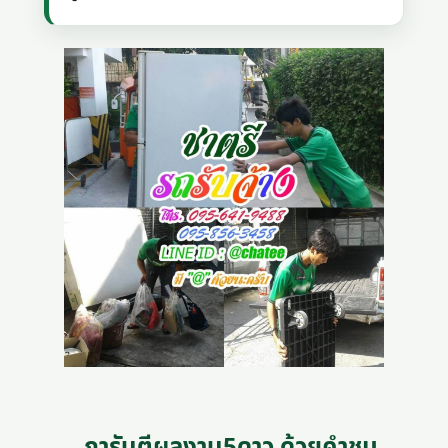
การันตีผลงาน5ดาว ด้วยคำชม