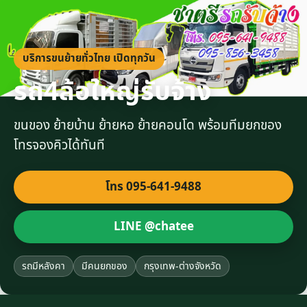
บริการขนย้ายทั่วไทย เปิดทุกวัน
รถ4ล้อใหญ่รับจ้าง
ขนของ ย้ายบ้าน ย้ายหอ ย้ายคอนโด พร้อมทีมยกของ
โทรจองคิวได้ทันที
โทร 095-641-9488
LINE @chatee
รถมีหลังคา
มีคนยกของ
กรุงเทพ-ต่างจังหวัด