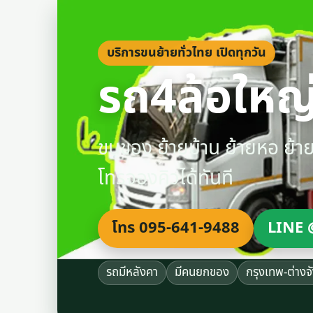
บริการขนย้ายทั่วไทย เปิดทุกวัน
รถ4ล้อใหญ่
ขนของ ย้ายบ้าน ย้ายหอ ย้
โทรจองคิวได้ทันที
โทร 095-641-9488
LINE 
รถมีหลังคา
มีคนยกของ
กรุงเทพ-ต่างจ