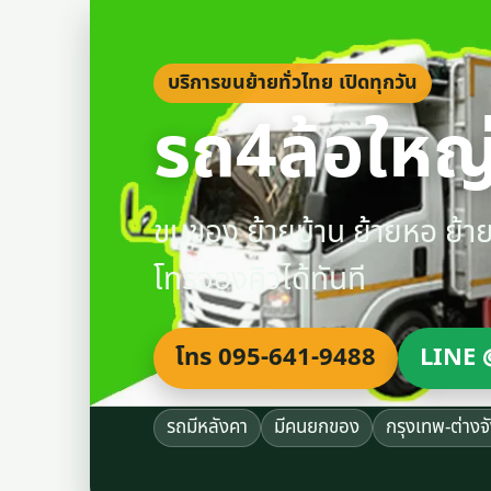
บริการขนย้ายทั่วไทย เปิดทุกวัน
รถ4ล้อใหญ่
ขนของ ย้ายบ้าน ย้ายหอ ย้
โทรจองคิวได้ทันที
โทร 095-641-9488
LINE 
รถมีหลังคา
มีคนยกของ
กรุงเทพ-ต่างจ