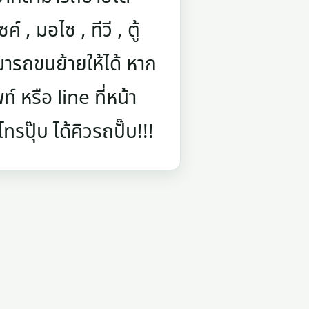
์ , มอไซ , ทีวี , ตู้
ารถขนย้ายให้ได้ หาก
 หรือ line ที่หน้า
รปุ๊บ ได้คิวรถปั๊บ!!!