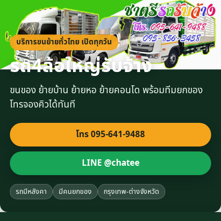
บริการขนย้ายทั่วไทย เปิดทุกวัน
รถ4ล้อใหญ่รับจ้าง
ขนของ ย้ายบ้าน ย้ายหอ ย้ายคอนโด พร้อมทีมยกของ
โทรจองคิวได้ทันที
โทร 095-641-9488
LINE @chatee
รถมีหลังคา
มีคนยกของ
กรุงเทพ-ต่างจังหวัด