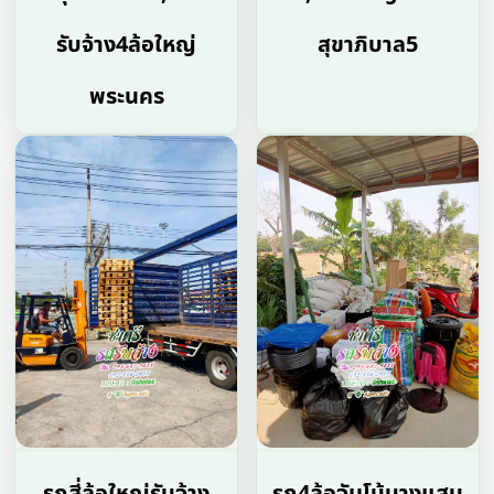
รับจ้าง4ล้อใหญ่
สุขาภิบาล5
พระนคร
รถสี่ล้อใหญ่รับจ้าง
รถ4ล้อจัมโบ้บางแสน