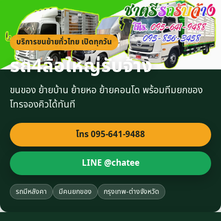
บริการขนย้ายทั่วไทย เปิดทุกวัน
รถ4ล้อใหญ่รับจ้าง
ขนของ ย้ายบ้าน ย้ายหอ ย้ายคอนโด พร้อมทีมยกของ
โทรจองคิวได้ทันที
โทร 095-641-9488
LINE @chatee
รถมีหลังคา
มีคนยกของ
กรุงเทพ-ต่างจังหวัด