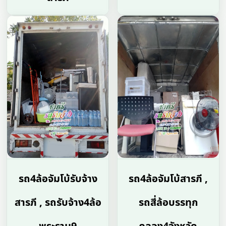
รถ4ล้อจัมโบ้รับจ้าง
รถ4ล้อจัมโบ้สารภี ,
สารภี , รถรับจ้าง4ล้อ
รถสี่ล้อบรรทุก