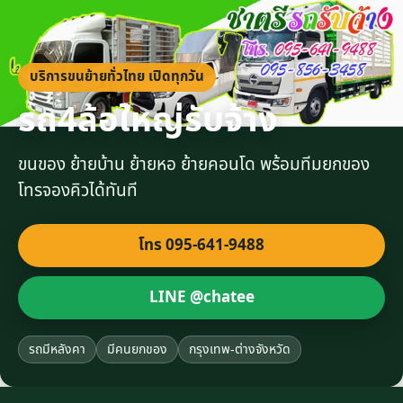
บริการขนย้ายทั่วไทย เปิดทุกวัน
รถ4ล้อใหญ่รับจ้าง
ขนของ ย้ายบ้าน ย้ายหอ ย้ายคอนโด พร้อมทีมยกของ
โทรจองคิวได้ทันที
โทร 095-641-9488
LINE @chatee
รถมีหลังคา
มีคนยกของ
กรุงเทพ-ต่างจังหวัด