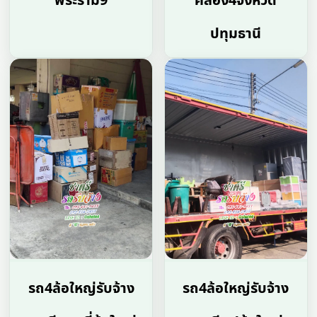
พระราม9
คลอง4จังหวัด
ปทุมธานี
รถ4ล้อใหญ่รับจ้าง
รถ4ล้อใหญ่รับจ้าง