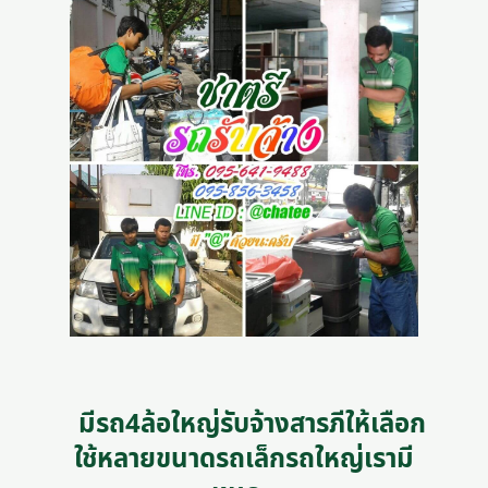
มีรถ4ล้อใหญ่รับจ้างสารภีให้เลือก
ใช้หลายขนาดรถเล็กรถใหญ่เรามี