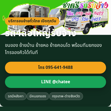
บริการขนย้ายทั่วไทย เปิดทุกวัน
รถ4ล้อใหญ่รับจ้าง
ขนของ ย้ายบ้าน ย้ายหอ ย้ายคอนโด พร้อมทีมยกของ
โทรจองคิวได้ทันที
โทร 095-641-9488
LINE @chatee
รถมีหลังคา
มีคนยกของ
กรุงเทพ-ต่างจังหวัด