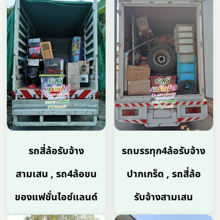
รถสี่ล้อรับจ้าง
รถบรรทุก4ล้อรับจ้าง
สามเสน , รถ4ล้อขน
ปากเกร็ด , รถสี่ล้อ
ของแฟชั่นไอซ์แลนด์
รับจ้างสามเสน