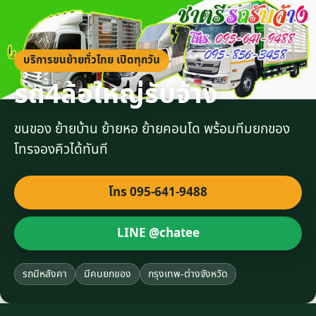
บริการขนย้ายทั่วไทย เปิดทุกวัน
รถ4ล้อใหญ่รับจ้าง
ขนของ ย้ายบ้าน ย้ายหอ ย้ายคอนโด พร้อมทีมยกของ
โทรจองคิวได้ทันที
โทร 095-641-9488
LINE @chatee
รถมีหลังคา
มีคนยกของ
กรุงเทพ-ต่างจังหวัด