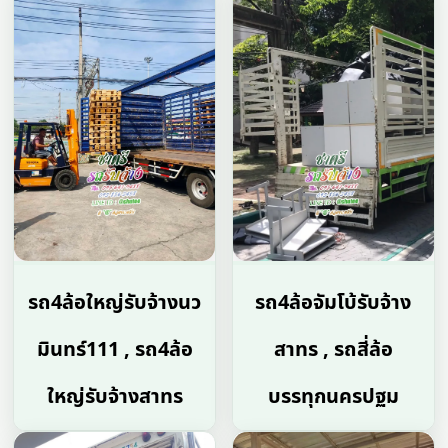
รถ4ล้อใหญ่รับจ้างนว
รถ4ล้อจัมโบ้รับจ้าง
มินทร์111 , รถ4ล้อ
สาทร , รถสี่ล้อ
ใหญ่รับจ้างสาทร
บรรทุกนครปฐม