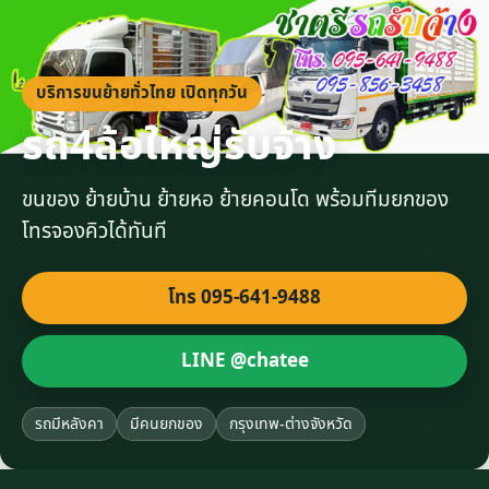
บริการขนย้ายทั่วไทย เปิดทุกวัน
รถ4ล้อใหญ่รับจ้าง
ขนของ ย้ายบ้าน ย้ายหอ ย้ายคอนโด พร้อมทีมยกของ
โทรจองคิวได้ทันที
โทร 095-641-9488
LINE @chatee
รถมีหลังคา
มีคนยกของ
กรุงเทพ-ต่างจังหวัด