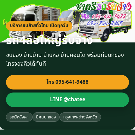
บริการขนย้ายทั่วไทย เปิดทุกวัน
รถ4ล้อใหญ่รับจ้าง
ขนของ ย้ายบ้าน ย้ายหอ ย้ายคอนโด พร้อมทีมยกของ
โทรจองคิวได้ทันที
โทร 095-641-9488
LINE @chatee
รถมีหลังคา
มีคนยกของ
กรุงเทพ-ต่างจังหวัด