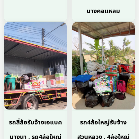
บางคอแหลม
รถสี่ล้อรับจ้างเอแบค
รถ4ล้อใหญ่รับจ้าง
บางนา , รถ4ล้อใหญ่
สวนหลวง , 4ล้อใหญ่