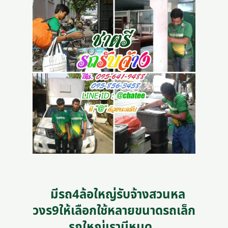
มีรถ4ล้อใหญ่รับจ้างสวนหล
วงร9ให้เลือกใช้หลายขนาดรถเล็ก
รถใหญ่เรามีหมด