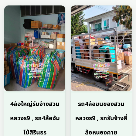
4ล้อใหญ่รับจ้างสวน
รถ4ล้อขนของสวน
หลวงร9 , รถ4ล้อจัม
หลวงร9 , รถรับจ้างสี่
โบ้สิรินธร
ล้อหนองคาย