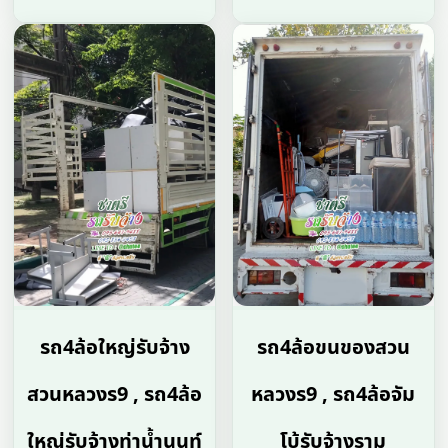
รถ4ล้อใหญ่รับจ้าง
รถ4ล้อขนของสวน
สวนหลวงร9 , รถ4ล้อ
หลวงร9 , รถ4ล้อจัม
ใหญ่รับจ้างท่าน้ำนนท์
โบ้รับจ้างราม