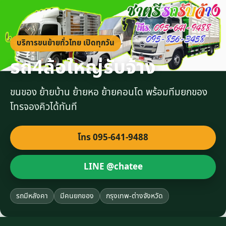
บริการขนย้ายทั่วไทย เปิดทุกวัน
รถ4ล้อใหญ่รับจ้าง
ขนของ ย้ายบ้าน ย้ายหอ ย้ายคอนโด พร้อมทีมยกของ
โทรจองคิวได้ทันที
โทร 095-641-9488
LINE @chatee
รถมีหลังคา
มีคนยกของ
กรุงเทพ-ต่างจังหวัด