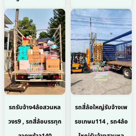
รถรับจ้าง4ล้อสวนหล
รถสี่ล้อใหญ่รับจ้างเพ
วงร9 , รถสี่ล้อบรรทุก
รชเกษม114 , รถ4ล้อ
ลาดพร้าว140
ใหญ่รับจ้างสวนหล