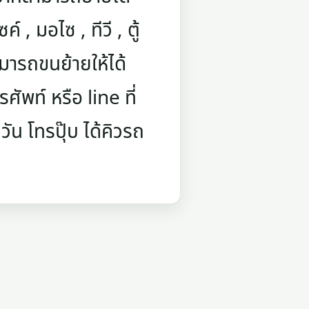
์ , มอไซ , ทีวี , ตู้
มารถขนย้ายให้ได้
ัพท์ หรือ line ที่
ัน โทรปุ๊บ ได้คิวรถ