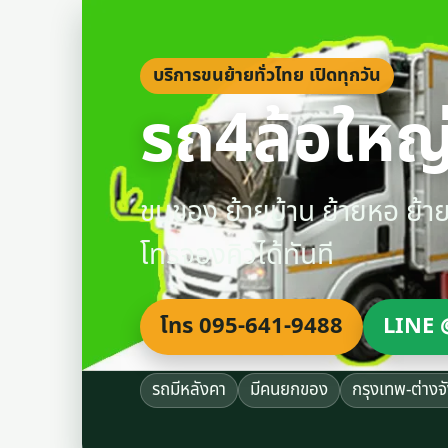
บริการขนย้ายทั่วไทย เปิดทุกวัน
รถ4ล้อใหญ่
ขนของ ย้ายบ้าน ย้ายหอ ย้
โทรจองคิวได้ทันที
โทร 095-641-9488
LINE 
รถมีหลังคา
มีคนยกของ
กรุงเทพ-ต่างจ