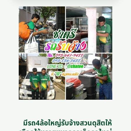
มีรถ4ล้อใหญ่รับจ้างสวนดุสิตให้