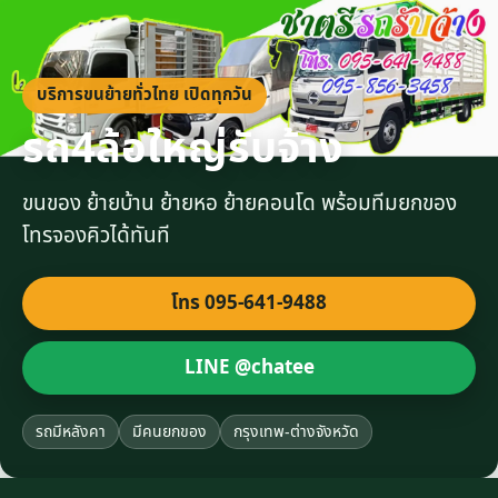
บริการขนย้ายทั่วไทย เปิดทุกวัน
รถ4ล้อใหญ่รับจ้าง
ขนของ ย้ายบ้าน ย้ายหอ ย้ายคอนโด พร้อมทีมยกของ
โทรจองคิวได้ทันที
โทร 095-641-9488
LINE @chatee
รถมีหลังคา
มีคนยกของ
กรุงเทพ-ต่างจังหวัด