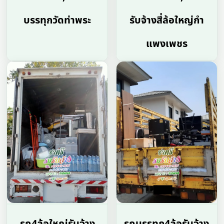
บรรทุกวัดท่าพระ
รับจ้างสี่ล้อใหญ่กํา
แพงเพชร
รถ4ล้อใหญ่รับจ้าง
รถบรรทุก4ล้อรับจ้าง