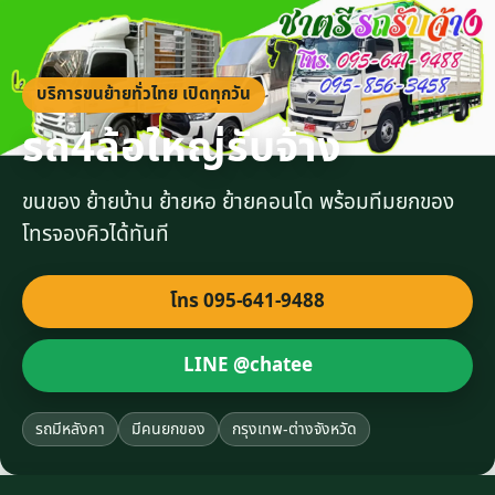
บริการขนย้ายทั่วไทย เปิดทุกวัน
รถ4ล้อใหญ่รับจ้าง
ขนของ ย้ายบ้าน ย้ายหอ ย้ายคอนโด พร้อมทีมยกของ
โทรจองคิวได้ทันที
โทร 095-641-9488
LINE @chatee
รถมีหลังคา
มีคนยกของ
กรุงเทพ-ต่างจังหวัด