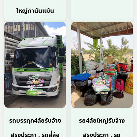
ใหญ่กำนันแม้น
รถบรรทุก4ล้อรับจ้าง
รถ4ล้อใหญ่รับจ้าง
สรงประภา , รถสี่ล้อ
สรงประภา , รถ