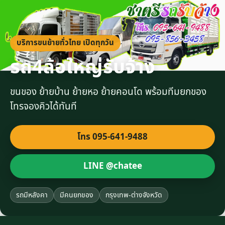
บริการขนย้ายทั่วไทย เปิดทุกวัน
รถ4ล้อใหญ่รับจ้าง
ขนของ ย้ายบ้าน ย้ายหอ ย้ายคอนโด พร้อมทีมยกของ
โทรจองคิวได้ทันที
โทร 095-641-9488
LINE @chatee
รถมีหลังคา
มีคนยกของ
กรุงเทพ-ต่างจังหวัด