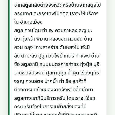
จากสตูลกลับต่างจังหวัดหรือย้ายจากสตูลไป
กรุงเทพและกรุงเทพไปสตูล เราจะให้บริการ
ใน อำเภอเมือง
สตูล ควนโดน ท่าแพ ควนกาหลง ละงู มะ
นัง ทุ่งหว้า พิมาน คลองขุด ควนขัน บ้าน
ควน ฉลุง เกาะสาหร่าย ตันหยงโป เจ๊ะบิ
ลัง ตำมะลัง ปูยู ควนโพธิ์ เกตรี กำแพง ย่าน
ซื่อ สตูลธานี ถนนยนตรการกำธร ทุ่งนุ้ย บุรี
วานิช วังประจัน ศุลกานุกูล น้ำผุด เรืองฤทธิ์
จรูญ ควนสตอ ปากน้ำ ท่าเรือ ลูกค้าที่
ต้องการขนย้ายของจากจังหวัดอื่นเข้ามา
สตูลทางเราก็มีบริการครับ โดยเราจะใช้รถ
กระบะรับจ้างในการขนย้ายสิ่งของที่มี