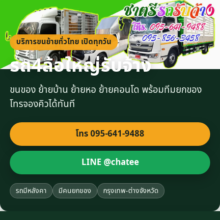
บริการขนย้ายทั่วไทย เปิดทุกวัน
รถ4ล้อใหญ่รับจ้าง
ขนของ ย้ายบ้าน ย้ายหอ ย้ายคอนโด พร้อมทีมยกของ
โทรจองคิวได้ทันที
โทร 095-641-9488
LINE @chatee
รถมีหลังคา
มีคนยกของ
กรุงเทพ-ต่างจังหวัด