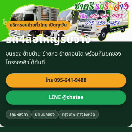
บริการขนย้ายทั่วไทย เปิดทุกวัน
รถ4ล้อใหญ่รับจ้าง
ขนของ ย้ายบ้าน ย้ายหอ ย้ายคอนโด พร้อมทีมยกของ
โทรจองคิวได้ทันที
โทร 095-641-9488
LINE @chatee
รถมีหลังคา
มีคนยกของ
กรุงเทพ-ต่างจังหวัด