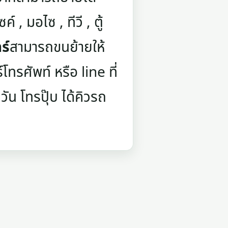
์ , มอไซ , ทีวี , ตู้
ร์
สามารถขนย้ายให้
ทรศัพท์ หรือ line ที่
ัน โทรปุ๊บ ได้คิวรถ