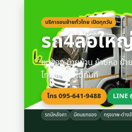
บริการขนย้ายทั่วไทย เปิดทุกวัน
รถ4ล้อใหญ่
ขนของ ย้ายบ้าน ย้ายหอ ย้
โทรจองคิวได้ทันที
โทร 095-641-9488
LINE 
รถมีหลังคา
มีคนยกของ
กรุงเทพ-ต่างจ