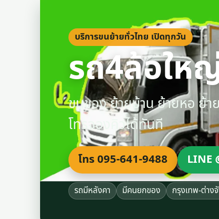
บริการขนย้ายทั่วไทย เปิดทุกวัน
รถ4ล้อใหญ่
ขนของ ย้ายบ้าน ย้ายหอ ย้
โทรจองคิวได้ทันที
โทร 095-641-9488
LINE 
รถมีหลังคา
มีคนยกของ
กรุงเทพ-ต่างจ