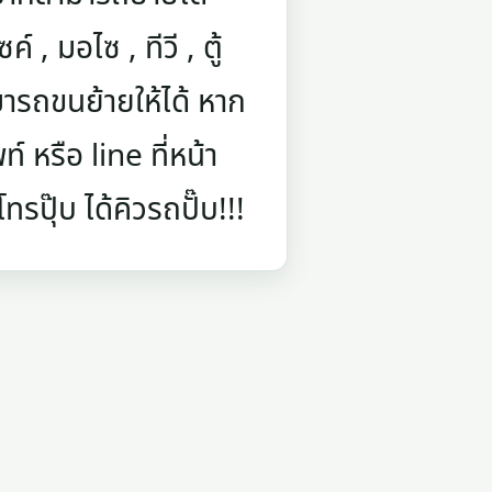
์ , มอไซ , ทีวี , ตู้
ารถขนย้ายให้ได้ หาก
 หรือ line ที่หน้า
รปุ๊บ ได้คิวรถปั๊บ!!!