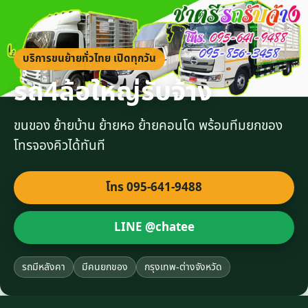
บริการขนย้ายทั่วไทย เปิดทุกวัน
รถ4ล้อใหญ่รับจ้าง
ขนของ ย้ายบ้าน ย้ายหอ ย้ายคอนโด พร้อมทีมยกของ
โทรจองคิวได้ทันที
โทร 095-641-9488
LINE @chatee
รถมีหลังคา
มีคนยกของ
กรุงเทพ-ต่างจังหวัด