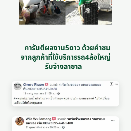
การันตีผลงาน5ดาว ด้วยคำชม
จากลูกค้าที่ใช้บริการรถ4ล้อใหญ่
รับจ้างลาซาล