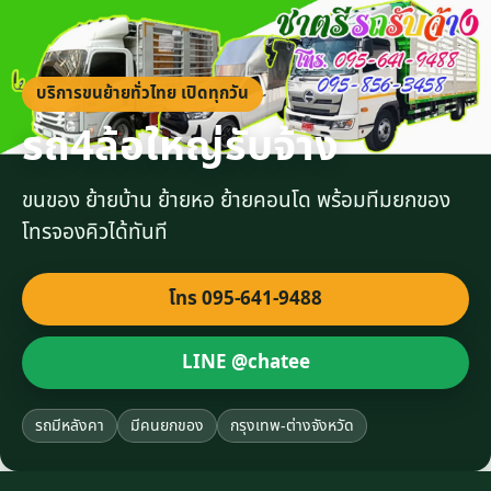
บริการขนย้ายทั่วไทย เปิดทุกวัน
รถ4ล้อใหญ่รับจ้าง
ขนของ ย้ายบ้าน ย้ายหอ ย้ายคอนโด พร้อมทีมยกของ
โทรจองคิวได้ทันที
โทร 095-641-9488
LINE @chatee
รถมีหลังคา
มีคนยกของ
กรุงเทพ-ต่างจังหวัด