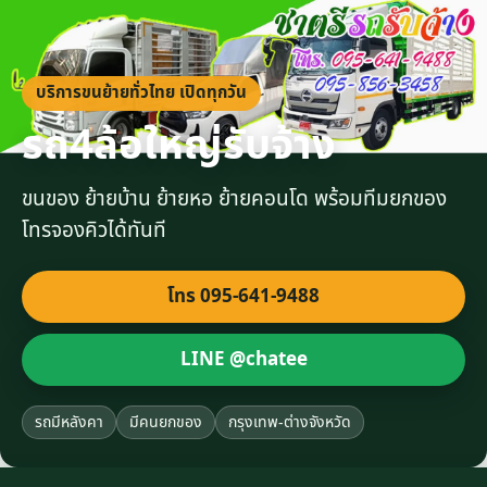
บริการขนย้ายทั่วไทย เปิดทุกวัน
รถ4ล้อใหญ่รับจ้าง
ขนของ ย้ายบ้าน ย้ายหอ ย้ายคอนโด พร้อมทีมยกของ
โทรจองคิวได้ทันที
โทร 095-641-9488
LINE @chatee
รถมีหลังคา
มีคนยกของ
กรุงเทพ-ต่างจังหวัด