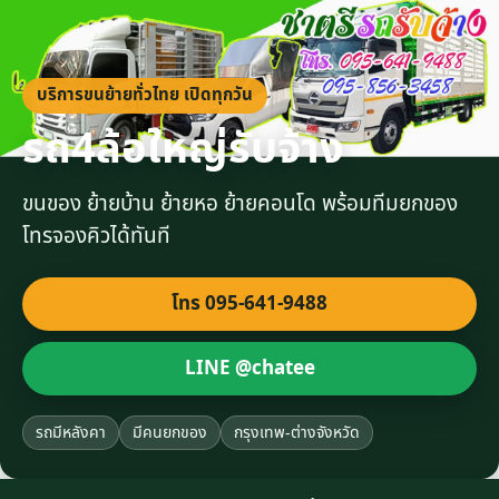
บริการขนย้ายทั่วไทย เปิดทุกวัน
รถ4ล้อใหญ่รับจ้าง
ขนของ ย้ายบ้าน ย้ายหอ ย้ายคอนโด พร้อมทีมยกของ
โทรจองคิวได้ทันที
โทร 095-641-9488
LINE @chatee
รถมีหลังคา
มีคนยกของ
กรุงเทพ-ต่างจังหวัด