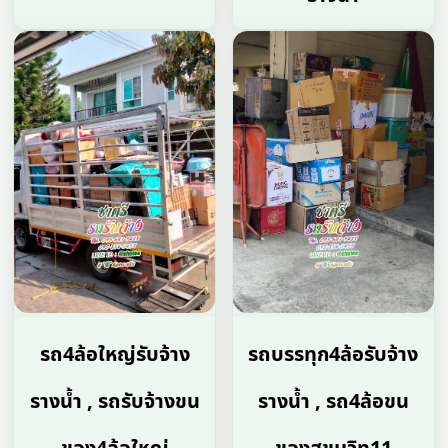
รถ4ล้อใหญ่รับจ้าง
รถบรรทุก4ล้อรับจ้าง
รางน้ำ , รถรับจ้างขน
รางน้ำ , รถ4ล้อขน