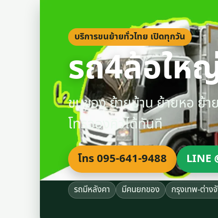
บริการขนย้ายทั่วไทย เปิดทุกวัน
รถ4ล้อใหญ่
ขนของ ย้ายบ้าน ย้ายหอ ย้
โทรจองคิวได้ทันที
โทร 095-641-9488
LINE 
รถมีหลังคา
มีคนยกของ
กรุงเทพ-ต่างจ