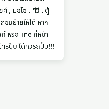
์ , มอไซ , ทีวี , ตู้
ถขนย้ายให้ได้ หาก
 หรือ line ที่หน้า
รปุ๊บ ได้คิวรถปั๊บ!!!