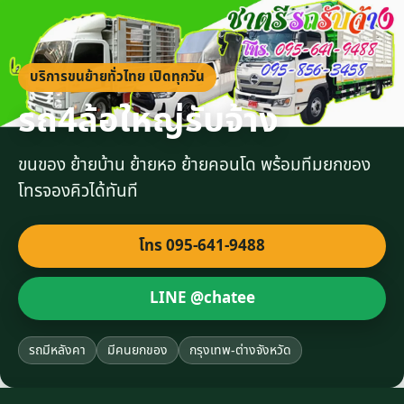
บริการขนย้ายทั่วไทย เปิดทุกวัน
รถ4ล้อใหญ่รับจ้าง
ขนของ ย้ายบ้าน ย้ายหอ ย้ายคอนโด พร้อมทีมยกของ
โทรจองคิวได้ทันที
โทร 095-641-9488
LINE @chatee
รถมีหลังคา
มีคนยกของ
กรุงเทพ-ต่างจังหวัด