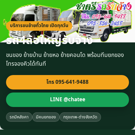
บริการขนย้ายทั่วไทย เปิดทุกวัน
รถ4ล้อใหญ่รับจ้าง
ขนของ ย้ายบ้าน ย้ายหอ ย้ายคอนโด พร้อมทีมยกของ
โทรจองคิวได้ทันที
โทร 095-641-9488
LINE @chatee
รถมีหลังคา
มีคนยกของ
กรุงเทพ-ต่างจังหวัด