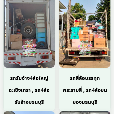
รถรับจ้าง4ล้อใหญ่
รถสี่ล้อบรรทุก
ฉะเชิงเทรา , รถ4ล้อ
พระรามสี่ , รถ4ล้อขน
รับจ้างมธนบุรี
ของมธนบุรี