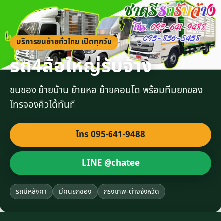
บริการขนย้ายทั่วไทย เปิดทุกวัน
รถ4ล้อใหญ่รับจ้าง
ขนของ ย้ายบ้าน ย้ายหอ ย้ายคอนโด พร้อมทีมยกของ
โทรจองคิวได้ทันที
โทร 095-641-9488
LINE @chatee
รถมีหลังคา
มีคนยกของ
กรุงเทพ-ต่างจังหวัด