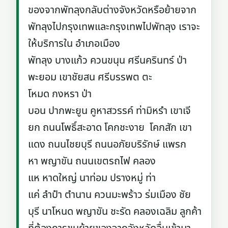
ของจากพัทลุงกลับต่างจังหวัดหรือย้ายจาก
พัทลุงไปกรุงเทพและกรุงเทพไปพัทลุง เราจะ
ให้บริการใน อำเภอเมือง
พัทลุง บางแก้ว ควนขนุน ศรีนครินทร์ ป่า
พะยอม เขาชัยสน ศรีบรรพต ตะ
โหมด กงหรา ป่า
บอน ปากพะยูน คูหาสวรรค์ ท่ามิหรำ เขาเจี
ยก ถนนโพธิ์สะอาด โคกชะงาย โคกสัก เขา
แดง ถนนไชยบุรี ถนนอภัยบริรักษ์ แพรก
หา พญาขัน ถนนเขตรถไฟ คลอง
แห หาดใหญ่ นาท่อม ปรางหมู่ ท่า
แค่ ลำปำ ตำนาน ควนมะพร้าว ร่มเมือง ชัย
บุรี นาโหนด พญาขัน ชะรัด คลองเฉลิม ลูกค้า