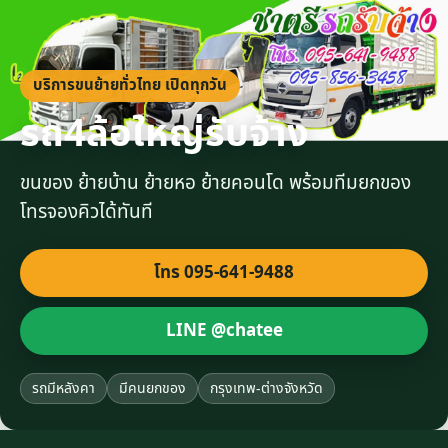
บริการขนย้ายทั่วไทย เปิดทุกวัน
รถ4ล้อใหญ่รับจ้าง
ขนของ ย้ายบ้าน ย้ายหอ ย้ายคอนโด พร้อมทีมยกของ
โทรจองคิวได้ทันที
โทร 095-641-9488
LINE @chatee
รถมีหลังคา
มีคนยกของ
กรุงเทพ-ต่างจังหวัด