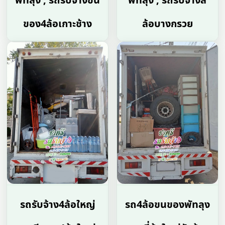
พัทลุง , รถรับจ้างขน
พัทลุง , รถรับจ้างสี่
ของ4ล้อเกาะช้าง
ล้อบางกรวย
รถรับจ้าง4ล้อใหญ่
รถ4ล้อขนของพัทลุง