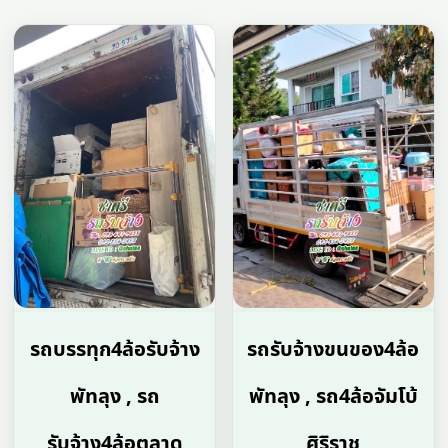
รถบรรทุก4ล้อรับจ้าง
รถรับจ้างขนของ4ล้อ
พัทลุง , รถ
พัทลุง , รถ4ล้อจัมโบ้
รับจ้าง4ล้อตลาด
ศิริราช