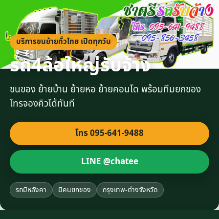
บริการขนย้ายทั่วไทย เปิดทุกวัน
รถ4ล้อใหญ่รับจ้าง
ขนของ ย้ายบ้าน ย้ายหอ ย้ายคอนโด พร้อมทีมยกของ
โทรจองคิวได้ทันที
โทร 095-641-9488
LINE @chatee
รถมีหลังคา
มีคนยกของ
กรุงเทพ-ต่างจังหวัด