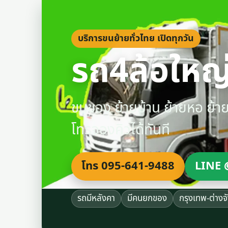
บริการขนย้ายทั่วไทย เปิดทุกวัน
รถ4ล้อใหญ่
ขนของ ย้ายบ้าน ย้ายหอ ย้
โทรจองคิวได้ทันที
โทร 095-641-9488
LINE 
รถมีหลังคา
มีคนยกของ
กรุงเทพ-ต่างจ