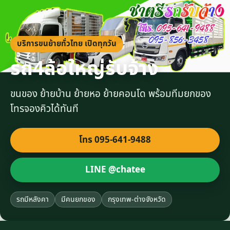
บริการขนย้ายทั่วไทย เปิดทุกวัน
รถ4ล้อใหญ่รับจ้าง
ขนของ ย้ายบ้าน ย้ายหอ ย้ายคอนโด พร้อมทีมยกของ
โทรจองคิวได้ทันที
โทร 095-641-9488
LINE @chatee
รถมีหลังคา
มีคนยกของ
กรุงเทพ-ต่างจังหวัด