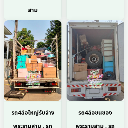
สาม
รถ4ล้อใหญ่รับจ้าง
รถ4ล้อขนของ
พระรามสาม , รถ
พระรามสาม , รถ