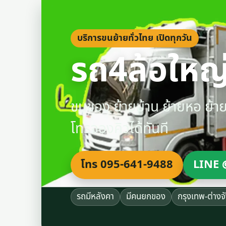
บริการขนย้ายทั่วไทย เปิดทุกวัน
รถ4ล้อใหญ่
ขนของ ย้ายบ้าน ย้ายหอ ย้
โทรจองคิวได้ทันที
โทร 095-641-9488
LINE 
รถมีหลังคา
มีคนยกของ
กรุงเทพ-ต่างจ