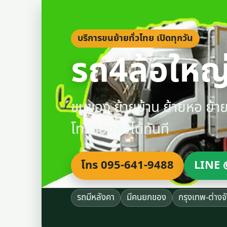
บริการขนย้ายทั่วไทย เปิดทุกวัน
รถ4ล้อใหญ่
ขนของ ย้ายบ้าน ย้ายหอ ย้
โทรจองคิวได้ทันที
โทร 095-641-9488
LINE 
รถมีหลังคา
มีคนยกของ
กรุงเทพ-ต่างจ