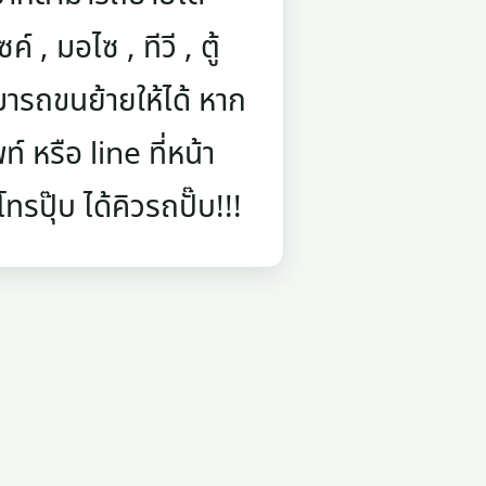
์ , มอไซ , ทีวี , ตู้
ารถขนย้ายให้ได้ หาก
 หรือ line ที่หน้า
รปุ๊บ ได้คิวรถปั๊บ!!!