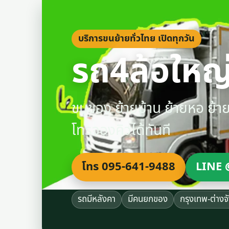
บริการขนย้ายทั่วไทย เปิดทุกวัน
รถ4ล้อใหญ่
ขนของ ย้ายบ้าน ย้ายหอ ย้
โทรจองคิวได้ทันที
โทร 095-641-9488
LINE 
รถมีหลังคา
มีคนยกของ
กรุงเทพ-ต่างจ