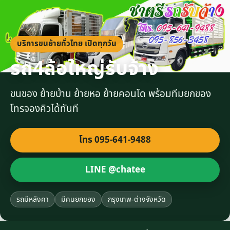
บริการขนย้ายทั่วไทย เปิดทุกวัน
รถ4ล้อใหญ่รับจ้าง
ขนของ ย้ายบ้าน ย้ายหอ ย้ายคอนโด พร้อมทีมยกของ
โทรจองคิวได้ทันที
โทร 095-641-9488
LINE @chatee
รถมีหลังคา
มีคนยกของ
กรุงเทพ-ต่างจังหวัด