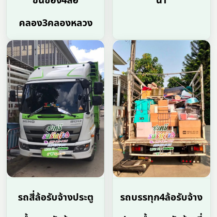
ขนของ4ล้อ
น้ำ
คลอง3คลองหลวง
รถสี่ล้อรับจ้างประตู
รถบรรทุก4ล้อรับจ้าง