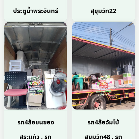
ประตูน้ำพระอินทร์
สุขุมวิท22
รถ4ล้อขนของ
รถ4ล้อจัมโบ้
สระแก้ว , รถ
สุขุมวิท48 , รถ