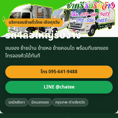
บริการขนย้ายทั่วไทย เปิดทุกวัน
รถ4ล้อใหญ่รับจ้าง
ขนของ ย้ายบ้าน ย้ายหอ ย้ายคอนโด พร้อมทีมยกของ
โทรจองคิวได้ทันที
โทร 095-641-9488
LINE @chatee
รถมีหลังคา
มีคนยกของ
กรุงเทพ-ต่างจังหวัด