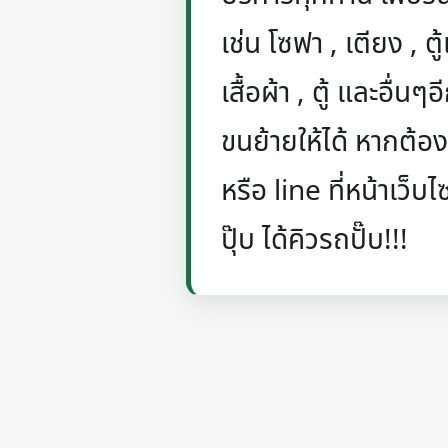
เช่น โซฟา , เตียง , ตู้
เสื้อผ้า , ตู้ และอื่น
ขนย้ายให้ได้ หากต้อ
หรือ line ที่หน้าเว็
ปุ๊บ ได้คิวรถปั๊บ!!!