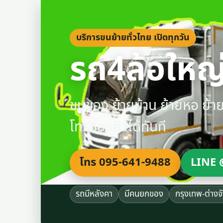
บริการขนย้ายทั่วไทย เปิดทุกวัน
รถ4ล้อใหญ่
ขนของ ย้ายบ้าน ย้ายหอ ย้
โทรจองคิวได้ทันที
โทร 095-641-9488
LINE 
รถมีหลังคา
มีคนยกของ
กรุงเทพ-ต่างจ