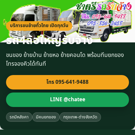
บริการขนย้ายทั่วไทย เปิดทุกวัน
รถ4ล้อใหญ่รับจ้าง
ขนของ ย้ายบ้าน ย้ายหอ ย้ายคอนโด พร้อมทีมยกของ
โทรจองคิวได้ทันที
โทร 095-641-9488
LINE @chatee
รถมีหลังคา
มีคนยกของ
กรุงเทพ-ต่างจังหวัด