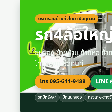
บริการขนย้ายทั่วไทย เปิดทุกวัน
รถ4ล้อใหญ่
ขนของ ย้ายบ้าน ย้ายหอ ย้
โทรจองคิวได้ทันที
โทร 095-641-9488
LINE 
รถมีหลังคา
มีคนยกของ
กรุงเทพ-ต่างจ