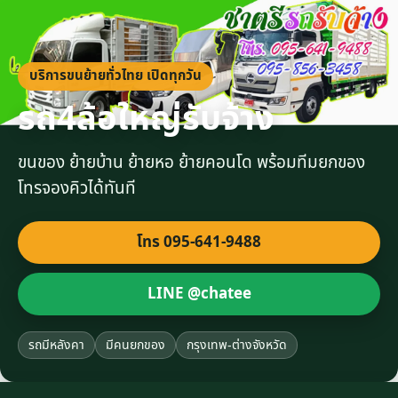
บริการขนย้ายทั่วไทย เปิดทุกวัน
รถ4ล้อใหญ่รับจ้าง
ขนของ ย้ายบ้าน ย้ายหอ ย้ายคอนโด พร้อมทีมยกของ
โทรจองคิวได้ทันที
โทร 095-641-9488
LINE @chatee
รถมีหลังคา
มีคนยกของ
กรุงเทพ-ต่างจังหวัด