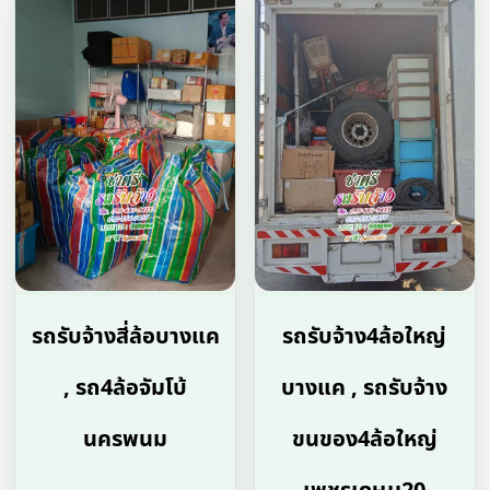
รถรับจ้างสี่ล้อบางแค
รถรับจ้าง4ล้อใหญ่
, รถ4ล้อจัมโบ้
บางแค , รถรับจ้าง
นครพนม
ขนของ4ล้อใหญ่