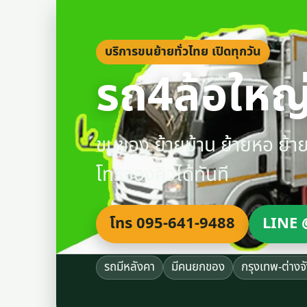
บริการขนย้ายทั่วไทย เปิดทุกวัน
รถ4ล้อใหญ่
ขนของ ย้ายบ้าน ย้ายหอ ย้
โทรจองคิวได้ทันที
โทร 095-641-9488
LINE 
รถมีหลังคา
มีคนยกของ
กรุงเทพ-ต่างจ