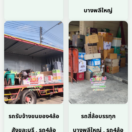
บางพลีใหญ่
รถรับจ้างขนของ4ล้อ
รถสี่ล้อบรรทุก
สังขละบุรี , รถ4ล้อ
บางพลีใหญ่ , รถ4ล้อ