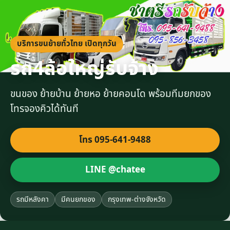
บริการขนย้ายทั่วไทย เปิดทุกวัน
รถ4ล้อใหญ่รับจ้าง
ขนของ ย้ายบ้าน ย้ายหอ ย้ายคอนโด พร้อมทีมยกของ
โทรจองคิวได้ทันที
โทร 095-641-9488
LINE @chatee
รถมีหลังคา
มีคนยกของ
กรุงเทพ-ต่างจังหวัด