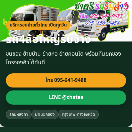
บริการขนย้ายทั่วไทย เปิดทุกวัน
รถ4ล้อใหญ่รับจ้าง
ขนของ ย้ายบ้าน ย้ายหอ ย้ายคอนโด พร้อมทีมยกของ
โทรจองคิวได้ทันที
โทร 095-641-9488
LINE @chatee
รถมีหลังคา
มีคนยกของ
กรุงเทพ-ต่างจังหวัด