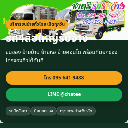
บริการขนย้ายทั่วไทย เปิดทุกวัน
รถ4ล้อใหญ่รับจ้าง
ขนของ ย้ายบ้าน ย้ายหอ ย้ายคอนโด พร้อมทีมยกของ
โทรจองคิวได้ทันที
โทร 095-641-9488
LINE @chatee
รถมีหลังคา
มีคนยกของ
กรุงเทพ-ต่างจังหวัด