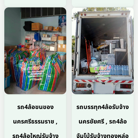
รถ4ล้อขนของ
รถบรรทุก4ล้อรับจ้าง
นครศรีธรรมราช ,
นครชัยศรี , รถ4ล้อ
รถ4ล้อใหญ่รับจ้าง
จัมโบ้รับจ้างทองหล่อ