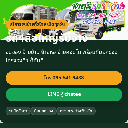
บริการขนย้ายทั่วไทย เปิดทุกวัน
รถ4ล้อใหญ่รับจ้าง
ขนของ ย้ายบ้าน ย้ายหอ ย้ายคอนโด พร้อมทีมยกของ
โทรจองคิวได้ทันที
โทร 095-641-9488
LINE @chatee
รถมีหลังคา
มีคนยกของ
กรุงเทพ-ต่างจังหวัด