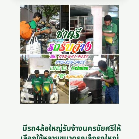
มีรถ4ล้อใหญ่รับจ้างนครชัยศรีให้
เลือกใช้หลายขนาดรถเล็กรถใหญ่