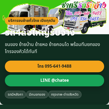
บริการขนย้ายทั่วไทย เปิดทุกวัน
รถ4ล้อใหญ่รับจ้าง
ขนของ ย้ายบ้าน ย้ายหอ ย้ายคอนโด พร้อมทีมยกของ
โทรจองคิวได้ทันที
โทร 095-641-9488
LINE @chatee
รถมีหลังคา
มีคนยกของ
กรุงเทพ-ต่างจังหวัด